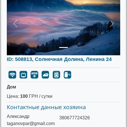
Предыдущее
Следу
ID: 508813, Солнечная Долина, Ленина 24
Дом
Цена:
100
ГРН / сутки
Контактные данные хозяина
Александр
380677724326
taganovpar@gmail.com