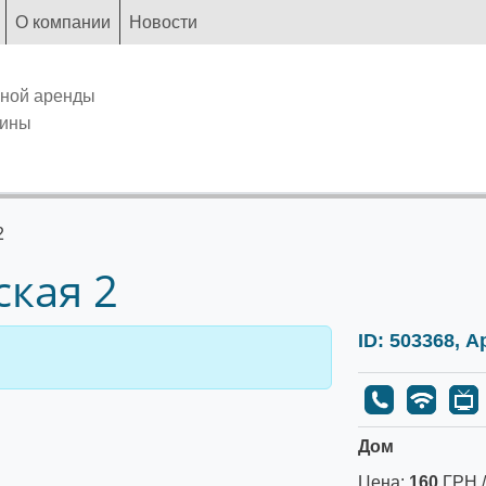
О компании
Новости
чной аренды
аины
2
ская 2
ID: 503368, 
Дом
Цена:
160
ГРН /