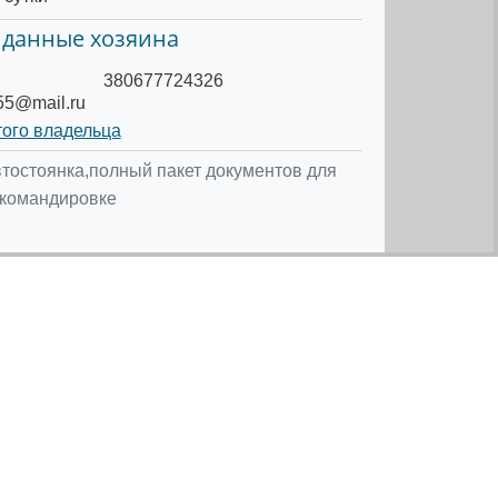
 данные хозяина
380677724326
.55@mail.ru
того владельца
втостоянка,полный пакет документов для
 командировке