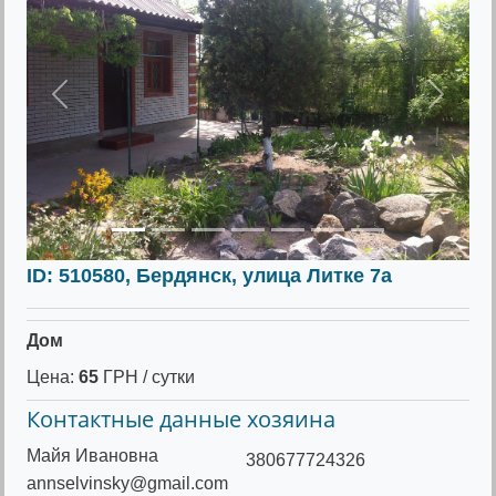
Предыдущее
Следу
ID: 510580, Бердянск, улица Литке 7а
Дом
Цена:
65
ГРН / сутки
Контактные данные хозяина
Майя Ивановна
380677724326
annselvinsky@gmail.com