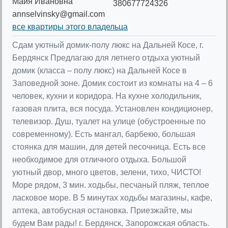
Майя Ивановна
380677724326
annselvinsky@gmail.com
все квартиры этого владельца
Сдам уютный домик-полу люкс на Дальней Косе, г.
Бердянск Предлагаю для летнего отдыха уютный
домик (класса – полу люкс) на Дальней Косе в
Заповедной зоне. Домик состоит из комнаты на 4 – 6
человек, кухни и коридора. На кухне холодильник,
газовая плита, вся посуда. Установлен кондиционер,
телевизор. Душ, туалет на улице (обустроенные по
современному). Есть мангал, барбекю, большая
стоянка для машин, для детей песочница. Есть все
необходимое для отличного отдыха. Большой
уютный двор, много цветов, зелени, тихо, ЧИСТО!
Море рядом, 3 мин. ходьбы, песчаный пляж, теплое
ласковое море. В 5 минутах ходьбы магазины, кафе,
аптека, автобусная остановка. Приезжайте, мы
будем Вам рады! г. Бердянск, Запорожская область.