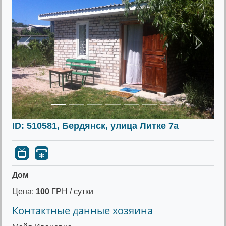
Предыдущее
Следу
ID: 510581, Бердянск, улица Литке 7а
Дом
Цена:
100
ГРН / сутки
Контактные данные хозяина