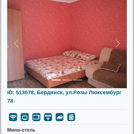
Предыдущее
Следу
ID: 513078, Бердянск, ул.Розы Люксембург
78
Мини-отель