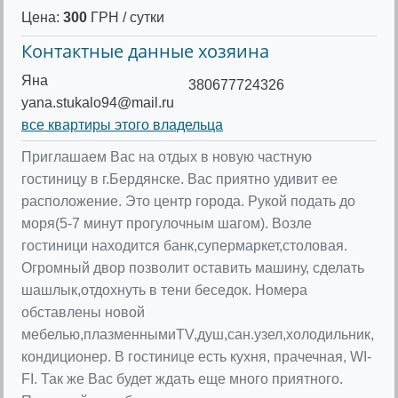
Цена:
300
ГРН / сутки
Контактные данные хозяина
Яна
380677724326
yana.stukalo94@mail.ru
все квартиры этого владельца
Приглашаем Вас на отдых в новую частную
гостиницу в г.Бердянске. Вас приятно удивит ее
расположение. Это центр города. Рукой подать до
моря(5-7 минут прогулочным шагом). Возле
гостиници находится банк,супермаркет,столовая.
Огромный двор позволит оставить машину, сделать
шашлык,отдохнуть в тени беседок. Номера
обставлены новой
мебелью,плазменнымиTV,душ,сан.узел,холодильник,
кондиционер. В гостинице есть кухня, прачечная, WI-
FI. Так же Вас будет ждать еще много приятного.