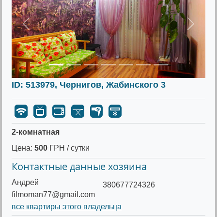
Предыдущее
Следу
ID: 513979, Чернигов, Жабинского 3
2-комнатная
Цена:
500
ГРН / сутки
Контактные данные хозяина
Андрей
380677724326
filmoman77@gmail.com
все квартиры этого владельца