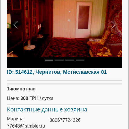
Предыдущее
Следу
ID: 514612, Чернигов, Мстиславская 81
1-комнатная
Цена:
300
ГРН / сутки
Контактные данные хозяина
Марина
380677724326
77648@rambler.ru