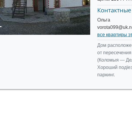
Контактные
Ольга
vorota099@uk.n
все квартиры э
Дом расположен 
от пересечения
(Коломыя — Де
Хороший подїез
паркинг.