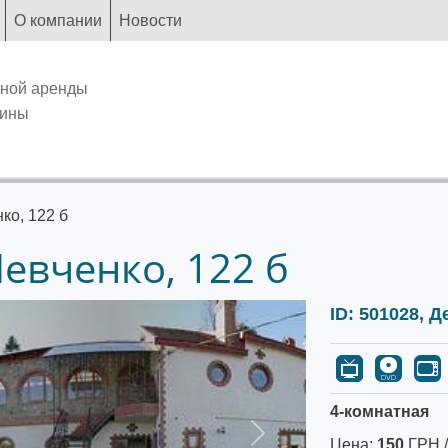
О компании
Новости
чной аренды
аины
нко, 122 б
Шевченко, 122 б
ID: 501028, Д
4-комнатная
Следующее
Цена:
150
ГРН /