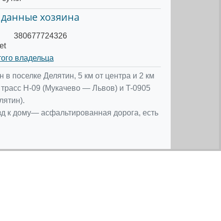
 данные хозяина
380677724326
et
того владельца
в поселке Делятин, 5 км от центра и 2 км
 трасс H-09 (Мукачево — Львов) и T-0905
лятин).
д к дому— асфальтированная дорога, есть