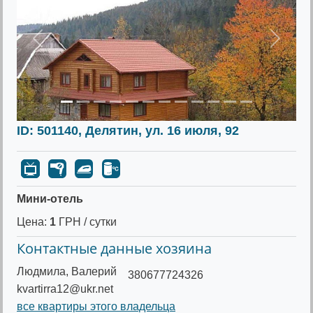
Предыдущее
Следу
ID: 501140, Делятин, ул. 16 июля, 92
Мини-отель
Цена:
1
ГРН / сутки
Контактные данные хозяина
Людмила, Валерий
380677724326
kvartirra12@ukr.net
все квартиры этого владельца