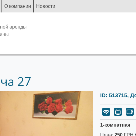
О компании
Новости
чной аренды
аины
ча 27
ID: 513715, 
1-комнатная
Цена:
250
ГРН /