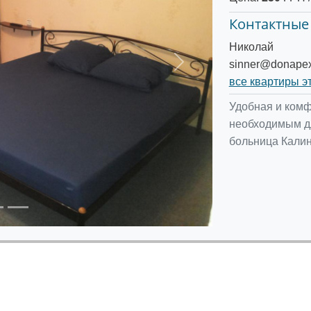
Контактные
Николай
sinner@donapex
Следующее
все квартиры э
Удобная и комф
необходимым дл
больница Калин