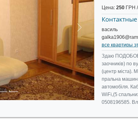
Цена:
250
ГРН /
Контактные
василь
Следующее
galka1906@ramb
все квартиры э
Здаю ПОДОБОВО 
заочників) по в
(центр міста). М
пральна машина,
автомобіля. Каб
WiFi,(5 спальни
0508196585. Вл