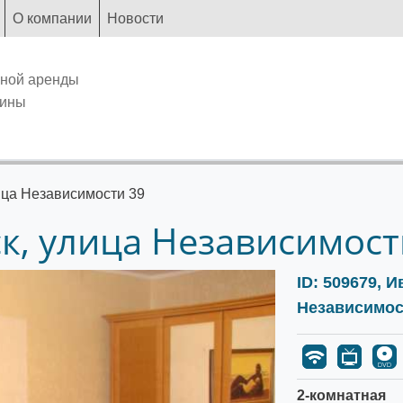
О компании
Новости
чной аренды
аины
ица Независимости 39
к, улица Независимост
ID: 509679, 
Независимос
2-комнатная