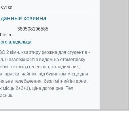
 сутки
 данные хозяина
380508196585
ler.ru
того владельца
2 кімн. квартиру (можна для студентів -
ул. Незалежності з видом на стометрівку
еблі, техніка,(телевізор, холодильник,
 праска, чайник, під будинком місце для
ельне телебачення, безлімітний інтернет,
х місць.2+2+1), ціна договірна. Тел
асник.