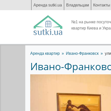
Аренда sutki.ua
Владельцам
Контакты
№1 на рынке посуто
квартир Киева и Укр
Аренда квартир
Ивано-Франковск
ул
Ивано-Франковс