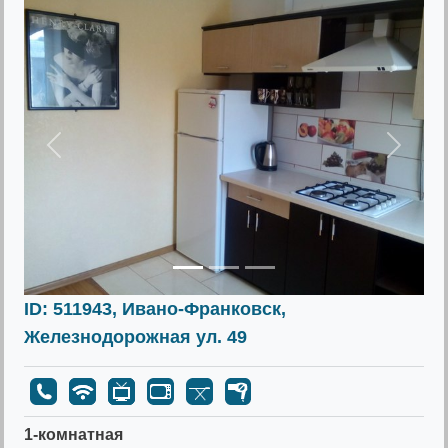
Предыдущее
Следу
ID: 511943, Ивано-Франковск,
Железнодорожная ул. 49
1-комнатная