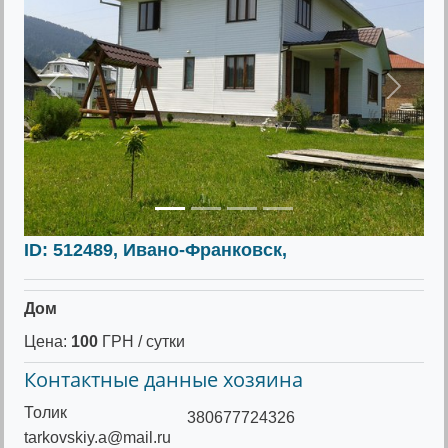
Предыдущее
Следу
ID: 512489, Ивано-Франковск,
Дом
Цена:
100
ГРН / сутки
Контактные данные хозяина
Толик
380677724326
tarkovskiy.a@mail.ru