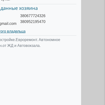
 данные хозяина
380677724326
380952195470
gmail.com
того владельца
остройке.Евроремонт. Автономное
н.от ЖД и Автовокзала.