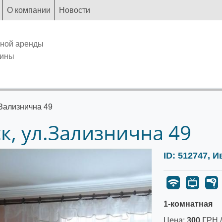
О компании
Новости
чной аренды
аины
Зализнична 49
, ул.Зализнична 49
ID: 512747, 
1-комнатная
Цена:
300
ГРН /