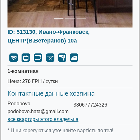
ID: 513130, Ивано-Франковск,
ЦЕНТР(В.Ветеранов) 10а
1-комнатная
Цена:
270
ГРН / сутки
Контактные данные хозяина
Podobovo
380677724326
podobovo.hata@gmail.com
все квартиры этого владельца
* Ціни корегуються,уточняйте вартість по тел!