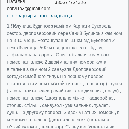
Наталья
380677724326
barvi.in2@gmail.com
все квартиры этого владельца
1 Яблуница будинок з каміном Карпати Буковель
сектор, двоповерховий дерев'яний будинок з каміном
на 8-10 місць. Розташування: 11 км від Буковеля У
селі Яблуниця, 500 м від центру села. Під'їзд -
асфальтована дорога. Опис: вітальня з каміном
номер напівлюкс 2 двокімнатних номера кухня
вітальня з каміном 2 санвузла Двоповерховий
котедж (сімейного типу). На першому поверсі -
вітальня з каміном ( м'який куточок , телевізор) , кухня
(газова плита , електрочайник , холодильник , посуд) ,
номер напівлюкс (двоспальне ліжко , гардеробна ,
столик , стільці , санвузол - умивальник , туалет ,
душ). На другому поверсі- 2 двокімнатних номери , в
кожному є спальня (двоспальне ліжко) вітальня (
м'який куточок , телевізор). Санвузол (умивальник ,