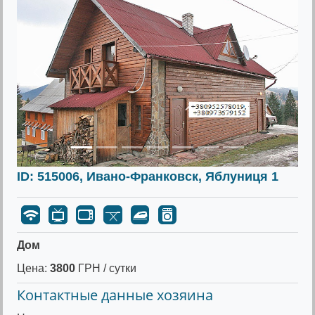
Предыдущее
Следу
ID: 515006, Ивано-Франковск, Яблуниця 1
Дом
Цена:
3800
ГРН / сутки
Контактные данные хозяина