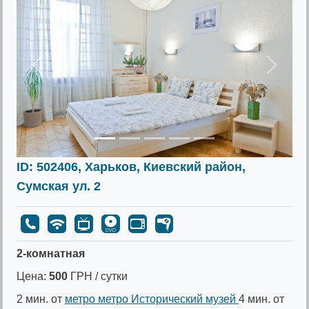
Предыдущее
Следу
ID: 502406, Харьков, Киевский район,
Сумская ул. 2
2-комнатная
Цена:
500
ГРН / сутки
2 мин. от
метро метро Исторический музей
4 мин. от