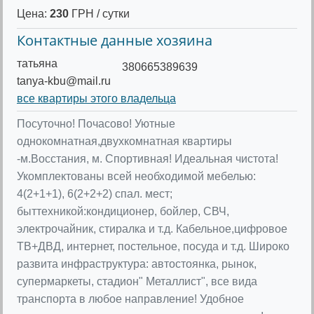
Цена:
230
ГРН / сутки
Контактные данные хозяина
татьяна
380665389639
tanya-kbu@mail.ru
все квартиры этого владельца
Посуточно! Почасово! Уютные
однокомнатная,двухкомнатная квартиры
-м.Восстания, м. Спортивная! Идеальная чистота!
Укомплектованы всей необходимой мебелью:
4(2+1+1), 6(2+2+2) спал. мест;
быттехникой:кондиционер, бойлер, СВЧ,
электрочайник, стиралка и т.д. Кабельное,цифровое
ТВ+ДВД, интернет, постельное, посуда и т.д. Широко
развита инфраструктура: автостоянка, рынок,
супермаркеты, стадион" Металлист", все вида
транспорта в любое направление! Удобное