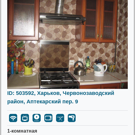
Предыдущее
Следу
ID: 503592, Харьков, Червонозаводский
район, Аптекарский пер. 9
1-комнатная