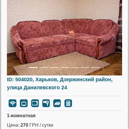
Предыдущее
Следу
ID: 504020, Харьков, Дзержинский район,
улица Данилевского 24
1-комнатная
Цена:
270
ГРН / сутки