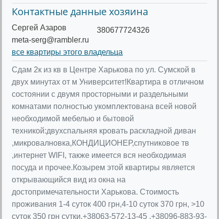
Контактные данные хозяина
Сергей Азаров
380677724326
meta-serg@rambler.ru
все квартиры этого владельца
Cдам 2к из кв в Центре Харькова по ул. Сумской в
двух минутах от м Университет!Квартира в отличном
состоянии с двумя просторными и раздельными
комнатами полностью укомплектована всей новой
необходимой мебелью и бытовой
техникой:двухспальняя кровать раскладной диван
,микровалновка,КОНДИЦИОНЕР,спутниковое тв
,интернет WIFI, также имеется вся необходимая
посуда и прочее.Козырем этой квартиры является
открывающийся вид из окна на
достопримечательности Харькова. Стоимость
проживания 1-4 суток 400 грн,4-10 суток 370 грн, >10
суток 350 грн сутки.+38063-572-13-45 ,+38096-883-93-