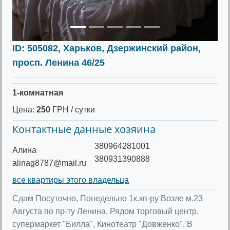
ID: 505082, Харьков, Дзержинский район,
просп. Ленина 46/25
1-комнатная
Цена:
250
ГРН / сутки
Контактные данные хозяина
380964281001
Алина
380931390888
alinag8787@mail.ru
все квартиры этого владельца
Сдам Посуточно, Понедельно 1к.кв-ру Возле м.23
Августа по пр-ту Ленина. Рядом торговый центр,
супермаркет "Билла", Кинотеатр "Довженко". В