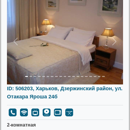
Предыдущее
Следу
ID: 506203, Харьков, Дзержинский район, ул.
Отакара Яроша 24б
2-комнатная