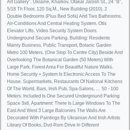
Art Gallery". Ukraine, Kharkov, Otakar Jarosh St., 24 "B",
5/18 Th Floor, 120 Sq.M., New Building (2010). 2
Double Bedrooms (Plus Bed Sofa) And Two Bathrooms.
Air-Conditions And Central Heating System. Otis
Elevator Lifts. Video Security System Doors.
Underground Secure Parking. Building: Residents
Mainly Business. Public Transport, Botanic Garden
Metro 100 Meters. (One Stop To Centre City) Beside And
Overlooking The Botanical Garden (50 Meters) With
Large Park, Forest Area For Beautiful Nature Walks.
Home Security + System Is Electronic Access To The
House. Supermarkets, Restaurants Of National Kitchens
Of The World, Bars, Irish Pub, Spa-Salons, … 50 - 100
Meters. Included Is One Secured Underground Parking
Space 3x6. Apartment: There Is Large Windows To The
East And West 3 Large Balconies The Walls Are
Decorated With Paintings By Ukrainian And Irish Artists
Library Of Books, Dvd-Rom Drive In Different