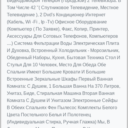
Видеодомофон Телефон (Городской) 2 Телевизора. В
Том Числе 42 "( Спутниковое Телевидение, Местное
Телевидение ), 2 Dvd's Кондиционер Интернет
(Кабель, Wi -Fi , Ip -Tv) Офисное Оборудование
(Компьютер ( По Заявке), Факс, Копир, Принтер,
Аксессуары Для Сотовых Телефонов, Компьютеров
....) Система Фильтрации Воды Электрическая Плита
И Духовка, Встроенный Холодильник - Морозильник,
Обеденный Наборы, Кухня, Бытовая Техника Стол И
Стулья Для 10 Человек, Место Для Обеда Обе
Спальни Имеют Большие Кровати И Большие
Встроенные Зеркальные Шкафы Первый Ванная
Комната: С Душем, 1 Большая Ванна На 370 Литров,
Унитаз, Биде, Стиральная Машина Вторая Ванная
Комната С Душем И Унитазом Электронные Сейфы
В Обеих Спальнях Фен Пылесос Комплекты Белого
Цвета Постельного Белья И Полотенец
(Индивидуальная Стирка, Ручная Глажка) Мы, В