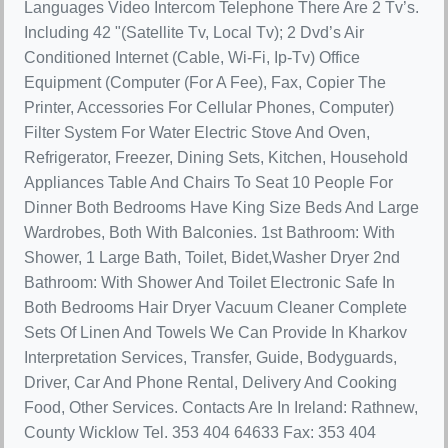
Languages Video Intercom Telephone There Are 2 Tv’s.
Including 42 "(Satellite Tv, Local Tv); 2 Dvd’s Air
Conditioned Internet (Cable, Wi-Fi, Ip-Tv) Office
Equipment (Computer (For A Fee), Fax, Copier The
Printer, Accessories For Cellular Phones, Computer)
Filter System For Water Electric Stove And Oven,
Refrigerator, Freezer, Dining Sets, Kitchen, Household
Appliances Table And Chairs To Seat 10 People For
Dinner Both Bedrooms Have King Size Beds And Large
Wardrobes, Both With Balconies. 1st Bathroom: With
Shower, 1 Large Bath, Toilet, Bidet,Washer Dryer 2nd
Bathroom: With Shower And Toilet Electronic Safe In
Both Bedrooms Hair Dryer Vacuum Cleaner Complete
Sets Of Linen And Towels We Can Provide In Kharkov
Interpretation Services, Transfer, Guide, Bodyguards,
Driver, Car And Phone Rental, Delivery And Cooking
Food, Other Services. Contacts Are In Ireland: Rathnew,
County Wicklow Tel. 353 404 64633 Fax: 353 404