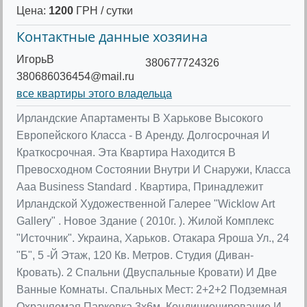
Цена:
1200
ГРН / сутки
Контактные данные хозяина
ИгорьВ
380677724326
380686036454@mail.ru
все квартиры этого владельца
Ирландские Апартаменты В Харькове Высокого
Европейского Класса - В Аренду. Долгосрочная И
Краткосрочная. Эта Квартира Находится В
Превосходном Состоянии Внутри И Снаружи, Класса
Aaa Business Standard . Квартира, Принадлежит
Ирландской Художественной Галерее "Wicklow Art
Gallery" . Новое Здание ( 2010г. ). Жилой Комплекс
"Источник". Украина, Харьков. Отакара Яроша Ул., 24
"Б", 5 -Й Этаж, 120 Кв. Метров. Студия (Диван-
Кровать). 2 Спальни (Двуспальные Кровати) И Две
Ванные Комнаты. Спальных Мест: 2+2+2 Подземная
Охраняемая Парковка 3x6м. Кондиционирование И