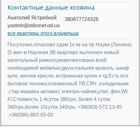
Контактные данные хозяина
Анатолий Ястребной
380677724326
yastreb@stikonet.od.ua
все квартиры этого владельца
Посуточно,почасово сдам 1к кв на пр Науки (Ленина)
(5 мин м Научная )!В квартире выполнен новый
капитальный ремонт,укомплектована всей
необходимой мебелью:двухспальняя кровать, шкаф
купе ,мягкое кресло, встроенная кухня и тд.Есть вся
бытовая техника:плазменный ТВ,СВЧ ,холодильник
,стир машина автомат, электро-чайник,утюг, фен,WI-
FI.Стоимость 1-4суток 380грн, более 4 суток
360грн,более 10суток 340грн. +38(063)-572-13-45
,+38(096)-883-93-00