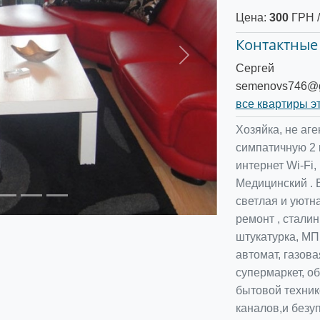
Цена:
300
ГРН /
Контактные
Следующее
Сергей
semenovs746@g
все квартиры э
Хозяйка, не аг
симпатичную 2 
интернет Wi-Fi
Медицинский . В
светлая и уютна
ремонт , сталин
штукатурка, МП
автомат, газов
супермаркет, о
бытовой техник
каналов,и безу