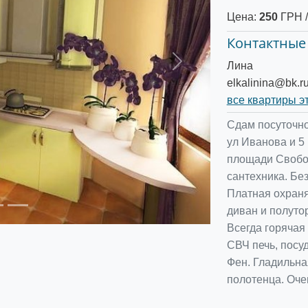
Цена:
250
ГРН /
Контактные
Лина
Следующее
elkalinina@bk.r
все квартиры э
Сдам посуточно
ул Иванова и 5
площади Свобод
сантехника. Бе
Платная охраня
диван и полутор
Всегда горячая 
СВЧ печь, посу
Фен. Гладильная
полотенца. Очен