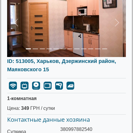
Предыдущее
Следу
ID: 513005, Харьков, Дзержинский район,
Маяковского 15
1-комнатная
Цена:
349
ГРН / сутки
Контактные данные хозяина
380997882540
Cуткиюа