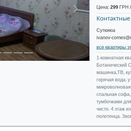
Цена:
299
ГРН /
Следующее
Контактные
Cуткиюа
ivanov-comes@m
все квартиры э
1-комнатная ква
Ботанический Са
машинка,ТВ, ку
горячая вода, у
микроволновая 
спальная софа,
тумбочками для
чисто. 4 этаж и
полотенца. Зво