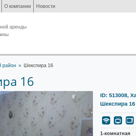
О компании
Новости
чной аренды
аины
й район
Шекспира 16
ира 16
ID: 513008, 
Шекспира 16
1-комнатная