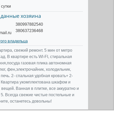
 сутки
 данные хозяина
380997882540
380637236468
ail.ru
того владельца
ртира, свежий ремонт. 5 мин от метро
д. В квартире есть WI-FI, стиральная
хня,посуда газовая плика автономная
тюг, фен,электрочайник, холодильник,
печь. 2- спальная удобная кровать+ 2-
 Квартира укомплектована шкафом и
 вещей. Ванная в плитке, все аккуратно и
з 5. Всегда свежие чистые постельные и
ните, останетесь довольны!