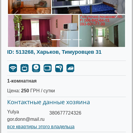
Предыдущее
Следу
ID: 513268, Харьков, Тимуровцев 31
1-комнатная
Цена:
250
ГРН / сутки
Контактные данные хозяина
Yulya
380677724326
gor.donn@mail.ru
все квартиры этого владельца