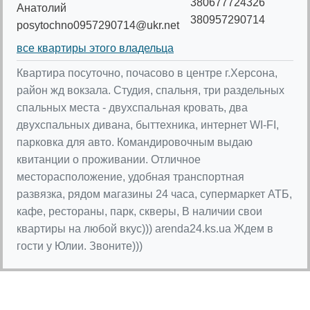
380677724326
Анатолий
380957290714
posytochno0957290714@ukr.net
все квартиры этого владельца
Квартира посуточно, почасово в центре г.Херсона,
район жд вокзала. Студия, спальня, три раздельных
спальных места - двухспальная кровать, два
двухспальных дивана, быттехника, интернет WI-FI,
парковка для авто. Командировочным выдаю
квитанции о проживании. Отличное
месторасположение, удобная транспортная
развязка, рядом магазины 24 часа, супермаркет АТБ,
кафе, рестораны, парк, скверы, В наличии свои
квартиры на любой вкус))) arenda24.ks.ua Ждем в
гости у Юлии. Звоните)))