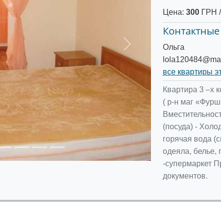
Цена:
300
ГРН /
Контактные
Ольга
Следующее
lola120484@mai
все квартиры э
Квартира 3 –х 
( р-н маг «Фурш
Вместительность
(посуда) - Холо
горячая вода (с
одеяла, белье, 
-супермаркет П
документов.