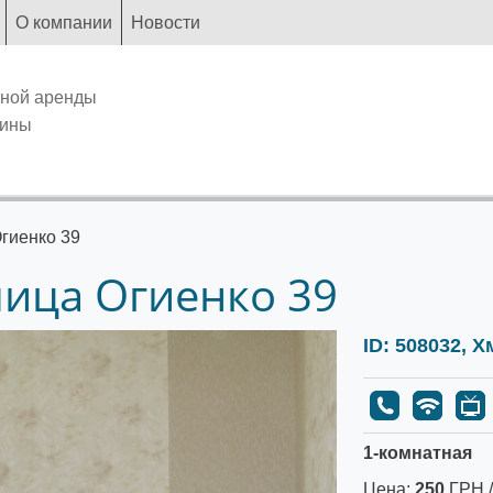
О компании
Новости
чной аренды
аины
гиенко 39
лица Огиенко 39
ID: 508032, 
1-комнатная
Цена:
250
ГРН /