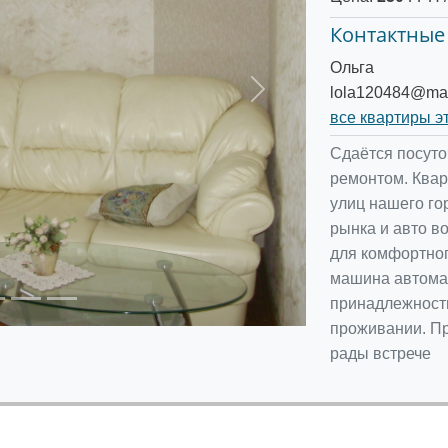
Контактные
Ольга
lola120484@mai
Следующее
все квартиры э
Сдаётся посуто
ремонтом. Квар
улиц нашего го
рынка и авто в
для комфортног
машина автомат
принадлежност
проживании. Пр
рады встрече