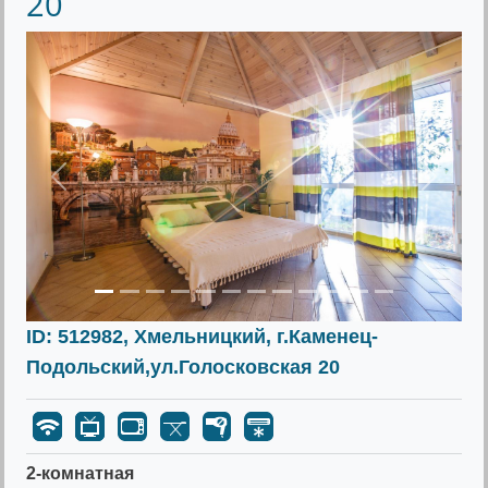
20
Предыдущее
Следу
ID: 512982, Хмельницкий, г.Каменец-
Подольский,ул.Голосковская 20
2-комнатная