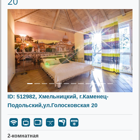
20
Предыдущее
Следу
ID: 512982, Хмельницкий, г.Каменец-
Подольский,ул.Голосковская 20
2-комнатная