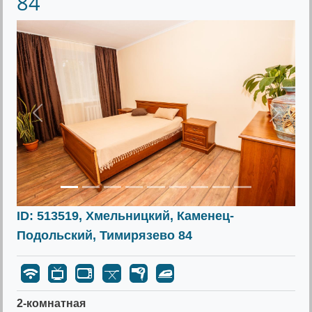
84
Предыдущее
Следу
ID: 513519, Хмельницкий, Каменец-
Подольский, Тимирязево 84
2-комнатная