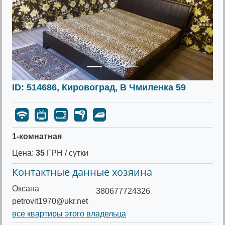
Предыдущее
Следу
ID: 514686, Кировоград, В Чмиленка 59
1-комнатная
Цена:
35
ГРН / сутки
Контактные данные хозяина
Оксана
380677724326
petrovit1970@ukr.net
все квартиры этого владельца