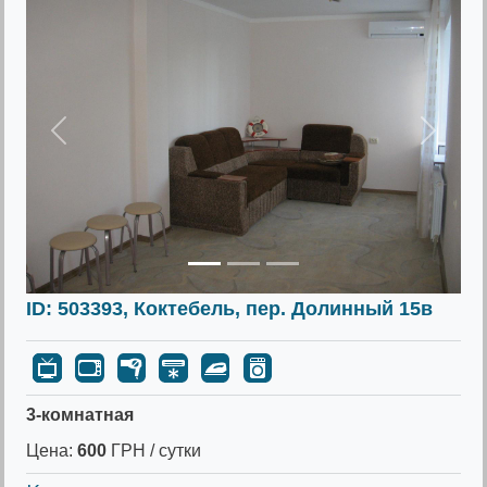
Предыдущее
Следу
ID: 503393, Коктебель, пер. Долинный 15в
3-комнатная
Цена:
600
ГРН / сутки