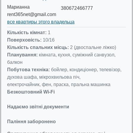
Марианна
380672466777
rent365net@gmail.com
все квартиры этого владельца
Кількість кімнат:
1
Поверховість:
10/16
Кількість спальних місць:
2 (двоспальне ліжко)
Планування:
кімната, кухня, суміжний санвузол,
балкон
Побутова техніка:
бойлер, кондиціонер, телевізор,
духова шафа, мікрохвильова піч,
електрочайник, фен, праска, пральна машинка
Безкоштовний Wi-Fi
Надаємо звітні документи
Паління заборонено