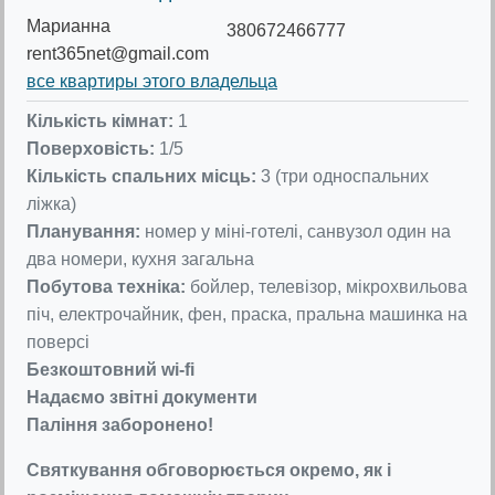
Марианна
380672466777
rent365net@gmail.com
все квартиры этого владельца
Кількість кімнат:
1
Поверховість:
1/5
Кількість спальних місць:
3 (три односпальних
ліжка)
Планування:
номер у міні-готелі, санвузол один на
два номери, кухня загальна
Побутова техніка:
бойлер, телевізор, мікрохвильова
піч, електрочайник, фен, праска, пральна машинка на
поверсі
Безкоштовний wi-fi
Надаємо звітні документи
Паління заборонено!
Святкування обговорюється окремо, як і