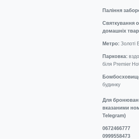
Паління забо
Святкування о
домашніх твар
Метро:
Золоті 
Парковка:
вздо
біля Premier Ho
Бомбосховищ
будинку
Для бронюванн
вказаними ном
Telegram)
0672466777
0999558473