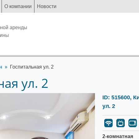
О компании
Новости
чной аренды
аины
н
Госпитальная ул. 2
ая ул. 2
ID: 515600, 
ул. 2
2-комнатная