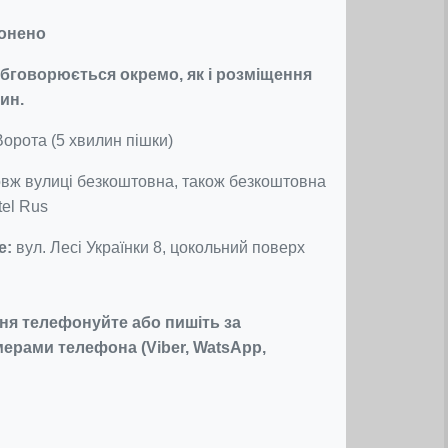
ронено
бговорюється окремо, як і розміщення
ин.
Ворота (5 хвилин пішки)
вж вулиці безкоштовна, також безкоштовна
tel Rus
е:
вул. Лесі Українки 8, цокольний поверх
я телефонуйте або пишіть за
ерами телефона (Viber, WatsApp,