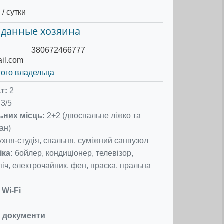
/ сутки
 данные хозяина
380672466777
il.com
того владельца
т:
2
3/5
ьних місць:
2+2 (двоспальне ліжко та
ан)
ухня-студія, спальня, суміжний санвузол
іка:
бойлер, кондиціонер, телевізор,
іч, електрочайник, фен, праска, пральна
Wi-Fi
і документи