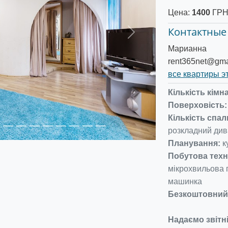
Цена:
1400
ГРН 
Контактные
Следующее
Марианна
rent365net@gma
все квартиры э
Кількість кімна
Поверховість:
Кількість спал
розкладний див
Планування:
к
Побутова техн
мікрохвильова п
машинка
Безкоштовний 
Надаємо звітн