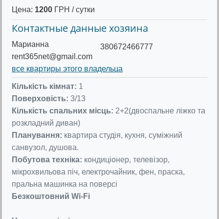
Цена:
1200
ГРН / сутки
Контактные данные хозяина
Марианна
380672466777
rent365net@gmail.com
все квартиры этого владельца
Кількість кімнат:
1
Поверховість:
3/13
Кількість спальних місць:
2+2(двоспальне ліжко та
розкладний диван)
Планування:
квартира студія, кухня, суміжний
санвузол, душова.
Побутова техніка:
кондиціонер, телевізор,
мікрохвильова піч, електрочайник, фен, праска,
пральна машинка на поверсі
Безкоштовний Wi-Fi