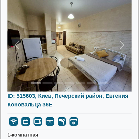
Предыдущее
Следу
ID: 515603, Киев, Печерский район, Евгения
Коновальца 36Е
1-комнатная