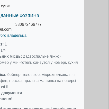
 сутки
 данные хозяина
380672466777
il.com
того владельца
т:
1
1/4
ьних місць:
2 (двоспальне ліжко)
мер у міні-готелі, санвузол у номері, кухня
іка:
бойлер, телевізор, мікрохвильова піч,
 фен, праска, пральна машинка на поверсі
i-fi
і документи
онено!
бговорюється окремо, як і розміщення