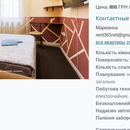
Цена:
800
ГРН /
Контактные
Следующее
Марианна
rent365net@gma
все квартиры э
Кількість кімна
Поверховість:
Кількість спал
Планування:
но
загальна
Побутова техн
електрочайник,
Безкоштовний w
Надаємо звітн
Паління забор
Святкування о