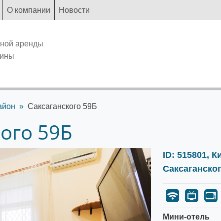
О компании
Новости
чной аренды
аины
айон
Саксаганского 59Б
кого 59Б
ID: 515801, 
Саксаганско
Мини-отель