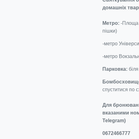
домашніх твар
Метро:
-Площа 
пішки)
-метро Універси
-метро Вокзальн
Парковка:
біля
Бомбосховищ
спуститися по с
Для бронюванн
вказаними ном
Telegram)
0672466777