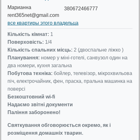
Марианна
380672466777
rent365net@gmail.com
все квартиры этого владельца
Кількість кімнат:
1
Поверховість:
1/4
Кількість спальних місць:
2 (двоспальне ліжко )
Планування:
номер у міні-готелі, санвузол один на
два номери, кухня загальна
Побутова техніка:
бойлер, телевізор, мікрохвильова
піч, електрочайник, фен, праска, пральна машинка на
поверсі
Безкоштовний wi-fi
Надаємо звітні документи
Паління заборонено!
Святкування обговорюється окремо, як і
розміщення домашніх тварин.