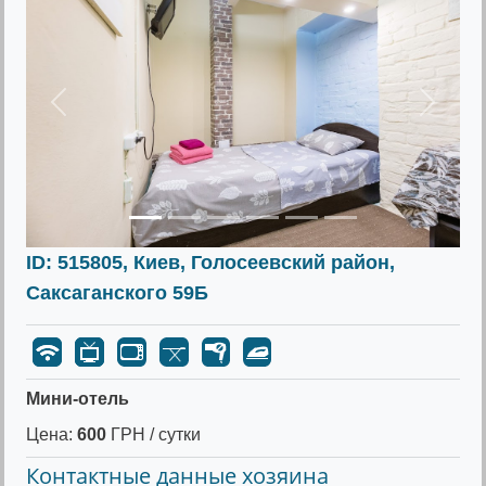
Предыдущее
Следу
ID: 515805, Киев, Голосеевский район,
Саксаганского 59Б
Мини-отель
Цена:
600
ГРН / сутки
Контактные данные хозяина