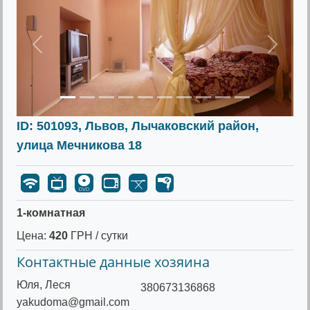
Предыдущее
Следу
ID: 501093, Львов, Лычаковский район,
улица Мечникова 18
1-комнатная
Цена:
420
ГРН / сутки
Контактные данные хозяина
Юля, Леся
380673136868
yakudoma@gmail.com