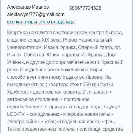
Александр Иванов
380677724326
alexlawyer777@gmail.com
все квартиры этого владельца
Квартира находится в историческом центре Львова,
в здании конца XIX века. Рядом Национальный
университет им. Ивана Франка, Оперный театр, пл.
Рынок, Собор св. Юрия, парк им. И. Франка, Дом
Учёных, и другие достопримечательности. Красивый
ремонт и удобное росположение квартиры
способствует приятному отдыху во Львове. На
выходные (пт.-вс.) квартира стоит 350 грн./сутки.
Удобства: • двуспальная кровать, 2-сп. диван; •
автономное отопление; • постоянное
водоснабжение; • горячая / холодная вода; • душ; •
LCD-ТV; • холодильник; • микроволновая печь; •
электрочайник; • утюг; • гладильная доска; • фен.
Также предоставляем постель, полотенца, средства