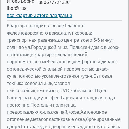
Игорь Борис
380677724326
ibor@i.ua
все квартиры этого владельца
Квартира находится возле Главного
железнодорожного вокзала,тут хорошая
транспортная развязка,до центра всего 5-6 минут
езды по ул.Городоцкой вниз. Польский дом с высоки
потолками,в квартире сделан свежий
евроремонт,вся мебель новая,комфортный диван с
ортопедической спальной поверхностью,шкаф-
купе,полностью укомплектованая кухня.Бытовая
техника:холодильник,газовая
плита,чайник,телевизор,DVD,кабельное ТВ,ел-
бойлер на воду,утюг,фен.Гарячая и холодная вода
постоянно.Постель и полотенца
предоставляются,также чай,кофе.Автономное
отопление,металопластиковые окна,бронированные
двери.Есть заезд во двор и очень удобно тут ставить