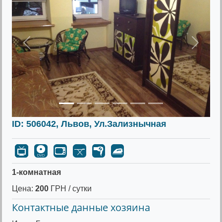
Предыдущее
Следу
ID: 506042, Львов, Ул.Зализнычная
1-комнатная
Цена:
200
ГРН / сутки
Контактные данные хозяина