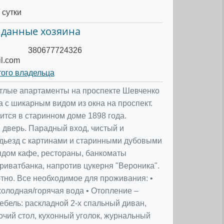
 сутки
 данные хозяина
380677724326
il.com
того владельца
тлые апартаменты на проспекте Шевченко
а с шикарным видом из окна на проспект.
ится в старинном доме 1898 года.
дверь. Парадный вход, чистый и
дьезд с картинами и старинными дубовыми
ядом кафе, рестораны, банкоматы
риватбанка, напротив цукерня "Вероника".
ютно. Все необходимое для проживания: •
холодная/горячая вода • Отопление –
ебель: раскладной 2-х спальный диван,
очий стол, кухонный уголок, журнальный