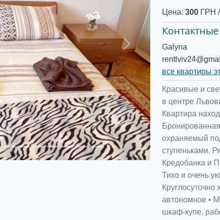
Цена:
300
ГРН /
Контактные
Galyna
Следующее
rentlviv24@gma
все квартиры э
Красивые и све
в центре Львов
Квартира наход
Бронированная 
охраняемый по
ступеньками. Р
Кредобанка и П
Тихо и очень у
Круглосуточно 
автономное • М
шкаф-купе, раб