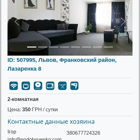
Предыдущее
Следу
ID: 507995, Львов, Франковский район,
Лазаренка 8
2-комнатная
Цена:
350
ГРН / сутки
Контактные данные хозяина
Ігор
380677724326
info@podobovenko.com