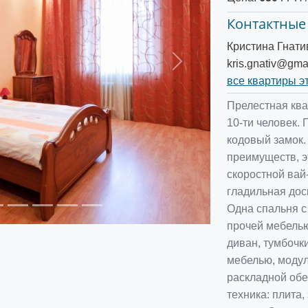
Контактные
Кристина Гнати
kris.gnativ@gma
Следующее
все квартиры э
Прелестная ква
10-ти человек.
кодовый замок.
преимуществ, э
скоростной вай-
гладильная дос
Одна спальня с
прочей мебелью
диван, тумбочк
мебелью, модул
раскладной обе
техника: плита,