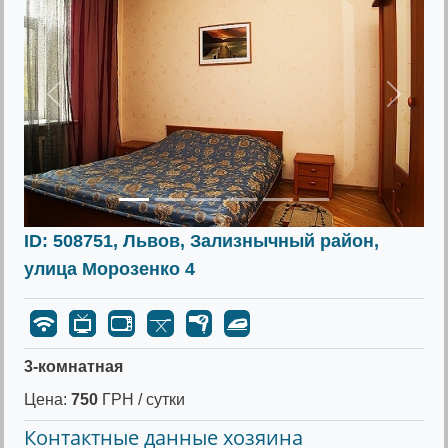
Предыдущее
Следу
ID: 508751, Львов, Зализнычный район,
улица Морозенко 4
3-комнатная
Цена:
750
ГРН / сутки
Контактные данные хозяина