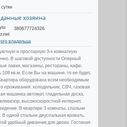
 сутки
 данные хозяина
руш
380677724326
r.net
того владельца
уютную и просторную 3-х комнатную
очно. В шаговой доступности Оперный
ные лавки, магазины, рестораны, кафе.
108 кв.м. Если Вы на машине, то ее будет,
 Квартира оборудована всем необходимым
о проживания: холодильник, СВЧ, газовая
ная машинка автомат, гладильная доска,
телевизор, высокоскоростной интернет,
видение. В квартире 3 комнаты, спальни
 В одной спальне двуспальная кровать,
угой удобный диванчик для двоих. Гостиная