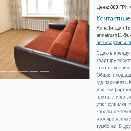
Цена:
800
ГРН /
Контактные
Следующее
Анна Богдан Т
annatrush11@uk
все квартиры э
Сдаю в аренду 
квартиру посут
Театр, сувенир
Общая площадь 
где парковать.
для комфортног
плита, стираль
утюг, сушилка, 
кабельное теле
изолированные.
тумбочки. В др