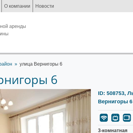
О компании
Новости
чной аренды
аины
район
улица Вернигоры 6
рнигоры 6
ID: 508753, 
Вернигоры 6
3-комнатная